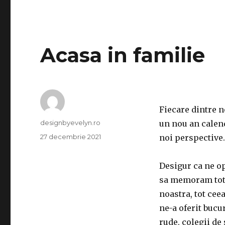
Acasa in familie
Fiecare dintre no
Autor
designbyevelyn.ro
un nou an calend
Publicat
27 decembrie 2021
noi perspective.
pe
Desigur ca ne o
sa memoram tot c
noastra, tot ceea
ne-a oferit bucu
rude, colegii de