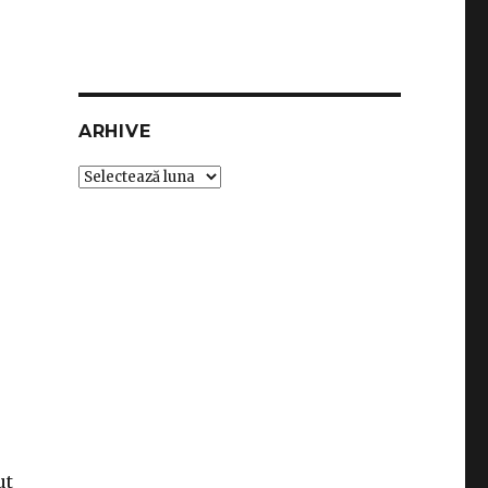
ARHIVE
Arhive
ut