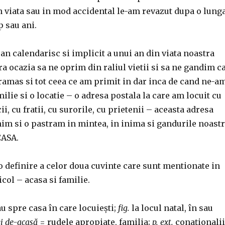
n viata sau in mod accidental le-am revazut dupa o lung
 sau ani.
an calendarisc si implicit a unui an din viata noastra
ra ocazia sa ne oprim din raliul vietii si sa ne gandim c
 ramas si tot ceea ce am primit in dar inca de cand ne-a
milie si o locatie – o adresa postala la care am locuit cu
ii, cu fratii, cu surorile, cu prietenii – aceasta adresa
im si o pastram in mintea, in inima si gandurile noast
CASA.
o definire a celor doua cuvinte care sunt mentionate in
ticol – acasa si familie.
au spre casa în care locuiești;
fig.
la locul natal, în sau
i de-acasă
= rudele apropiate, familia;
p. ext.
conaționalii