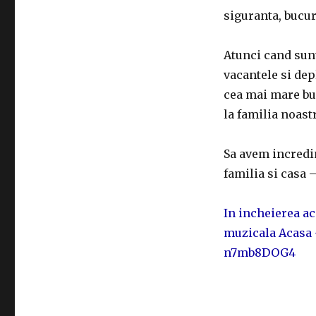
siguranta, bucur
Atunci cand sun
vacantele si dep
cea mai mare bu
la familia noast
Sa avem incredin
familia si casa –
In incheierea ace
muzicala Acasa 
n7mb8DOG4