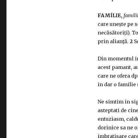
FAMÍLIE,
familii
care unește pe s
necăsătoriți). T
prin alianță.
2
So
Din momentul in
acest pamant, a
care ne ofera dp
in dar o familie
Ne simtim in si
asteptati de cin
entuziasm, caldu
dorinice sa ne o
imbratisare care