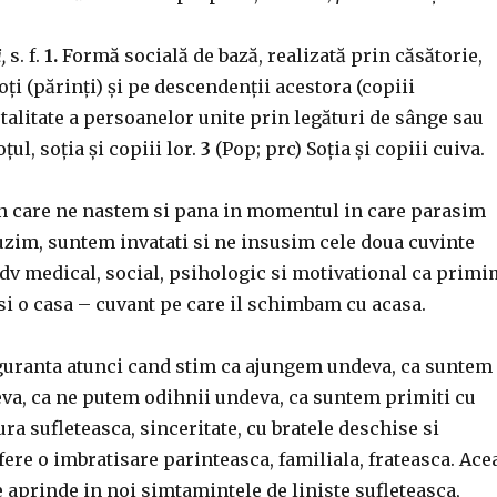
,
s. f.
1.
Formă socială de bază, realizată prin căsătorie,
oți (părinți) și pe descendenții acestora (copiii
otalitate a persoanelor unite prin legături de sânge sau
țul, soția și copiii lor.
3
(Pop; prc) Soția și copiii cuiva.
 care ne nastem si pana in momentul in care parasim
uzim, suntem invatati si ne insusim cele doua cuvinte
dv medical, social, psihologic si motivational ca primi
 si o casa – cuvant pe care il schimbam cu acasa.
guranta atunci cand stim ca ajungem undeva, ca suntem
eva, ca ne putem odihnii undeva, ca suntem primiti cu
ra sufleteasca, sinceritate, cu bratele deschise si
fere o imbratisare parinteasca, familiala, frateasca. Ace
 aprinde in noi simtamintele de liniste sufleteasca,