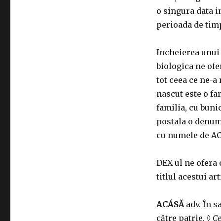
o singura data i
perioada de timp
Incheierea unui 
biologica ne ofe
tot ceea ce ne-a
nascut este o fa
familia, cu bunic
postala o denum
cu numele de A
DEX-ul ne ofera 
titlul acestui ar
ACÁSĂ
adv. În s
către patrie. ◊
Ce